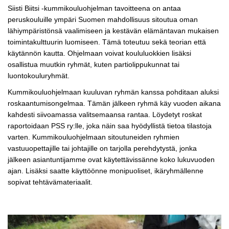
Siisti Biitsi -kummikouluohjelman tavoitteena on antaa
peruskouluille ympäri Suomen mahdollisuus sitoutua oman
lähiympäristönsä vaalimiseen ja kestävän elämäntavan mukaisen
toimintakulttuurin luomiseen. Tämä toteutuu sekä teorian että
käytännön kautta. Ohjelmaan voivat koululuokkien lisäksi
osallistua muutkin ryhmät, kuten partiolippukunnat tai
luontokouluryhmät.
Kummikouluohjelmaan kuuluvan ryhmän kanssa pohditaan aluksi
roskaantumisongelmaa. Tämän jälkeen ryhmä käy vuoden aikana
kahdesti siivoamassa valitsemaansa rantaa. Löydetyt roskat
raportoidaan PSS ry:lle, joka näin saa hyödyllistä tietoa tilastoja
varten. Kummikouluohjelmaan sitoutuneiden ryhmien
vastuuopettajille tai johtajille on tarjolla perehdytystä, jonka
jälkeen asiantuntijamme ovat käytettävissänne koko lukuvuoden
ajan. Lisäksi saatte käyttöönne monipuoliset, ikäryhmällenne
sopivat tehtävämateriaalit.