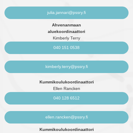
julia.jannari@pssry.fi
Ahvenanmaan
aluekoordinaattori
Kimberly Terry
040 151 0538
kimberly.terry@pssry.fi
Kummikoulukoordinaattori
Ellen Rancken
040 128 6512
ellen.rancken@pssry.fi
Kummikoulukoordinaattori