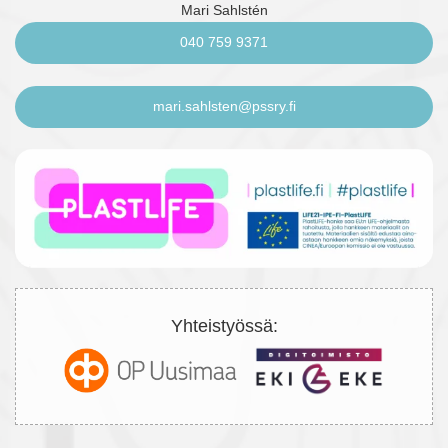
Mari Sahlstén
040 759 9371
mari.sahlsten@pssry.fi
Yhteistyössä: