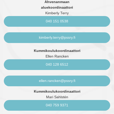
Ahvenanmaan
aluekoordinaattori
Kimberly Terry
040 151 0538
kimberly.terry@pssry.fi
Kummikoulukoordinaattori
Ellen Rancken
040 128 6512
ellen.rancken@pssry.fi
Kummikoulukoordinaattori
Mari Sahlstén
040 759 9371