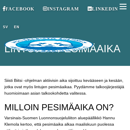
FACEBOOK
INSTAGRAM
LINKEDIN
SV
EN
LINTUJEN PESIMÄAIKA
Siisti Biitsi -ohjelman aktiivisin aika sijoittuu kevääseen ja kesään,
jotka ovat myös lintujen pesimäaikaa. Pyydämme talkoojärjestäjiä
huomioimaan asian talkookohdetta valitessa.
MILLOIN PESIMÄAIKA ON?
Varsinais-Suomen Luonnonsuojeluliiton aluepäällikkö Hannu
Klemola kertoo, että pesimäaika alkaa maaliskuun puolessa