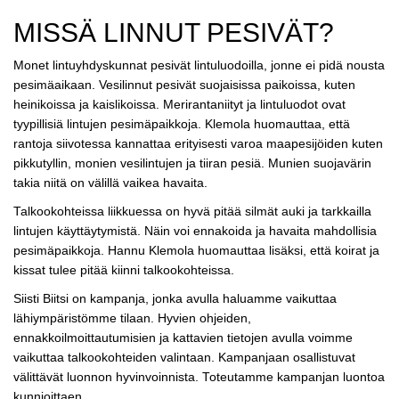
MISSÄ LINNUT PESIVÄT?
Monet lintuyhdyskunnat pesivät lintuluodoilla, jonne ei pidä nousta
pesimäaikaan. Vesilinnut pesivät suojaisissa paikoissa, kuten
heinikoissa ja kaislikoissa. Merirantaniityt ja lintuluodot ovat
tyypillisiä lintujen pesimäpaikkoja. Klemola huomauttaa, että
rantoja siivotessa kannattaa erityisesti varoa maapesijöiden kuten
pikkutyllin, monien vesilintujen ja tiiran pesiä. Munien suojavärin
takia niitä on välillä vaikea havaita.
Talkookohteissa liikkuessa on hyvä pitää silmät auki ja tarkkailla
lintujen käyttäytymistä. Näin voi ennakoida ja havaita mahdollisia
pesimäpaikkoja. Hannu Klemola huomauttaa lisäksi, että koirat ja
kissat tulee pitää kiinni talkookohteissa.
Siisti Biitsi on kampanja, jonka avulla haluamme vaikuttaa
lähiympäristömme tilaan. Hyvien ohjeiden,
ennakkoilmoittautumisien ja kattavien tietojen avulla voimme
vaikuttaa talkookohteiden valintaan. Kampanjaan osallistuvat
välittävät luonnon hyvinvoinnista. Toteutamme kampanjan luontoa
kunnioittaen.