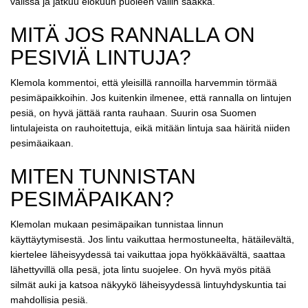
välissä ja jatkuu elokuun puoleen väliin saakka.
MITÄ JOS RANNALLA ON
PESIVIÄ LINTUJA?
Klemola kommentoi, että yleisillä rannoilla harvemmin törmää
pesimäpaikkoihin. Jos kuitenkin ilmenee, että rannalla on lintujen
pesiä, on hyvä jättää ranta rauhaan. Suurin osa Suomen
lintulajeista on rauhoitettuja, eikä mitään lintuja saa häiritä niiden
pesimäaikaan.
MITEN TUNNISTAN
PESIMÄPAIKAN?
Klemolan mukaan pesimäpaikan tunnistaa linnun
käyttäytymisestä. Jos lintu vaikuttaa hermostuneelta, hätäilevältä,
kiertelee läheisyydessä tai vaikuttaa jopa hyökkäävältä, saattaa
lähettyvillä olla pesä, jota lintu suojelee. On hyvä myös pitää
silmät auki ja katsoa näkyykö läheisyydessä lintuyhdyskuntia tai
mahdollisia pesiä.