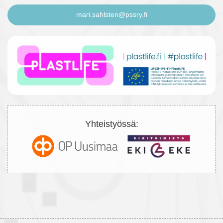
mari.sahlsten@pssry.fi
Yhteistyössä: