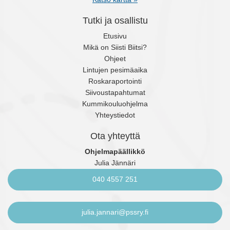
Tutki ja osallistu
Etusivu
Mikä on Siisti Biitsi?
Ohjeet
Lintujen pesimäaika
Roskaraportointi
Siivoustapahtumat
Kummikouluohjelma
Yhteystiedot
Ota yhteyttä
Ohjelmapäällikkö
Julia Jännäri
040 4557 251
julia.jannari@pssry.fi