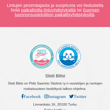
Lintujen pesimäajasta ja suojelusta voi tiedustella
lisää
paikallisilta lintuyhdistyksiltä
tai
Suomen
luonnonsuojeluliiton paikallisyhdistyksiltä
.
Siisti Biitsi
Siisti Biitsi on Pidä Saaristo Siistinä ry:n vesistöjen ja rantojen
roskaisuuteen keskittyvä talkoo-ohjelma.
Facebook
Instagram
Twitter
Linnankatu 16, 20100 Turku
Katso kartta »